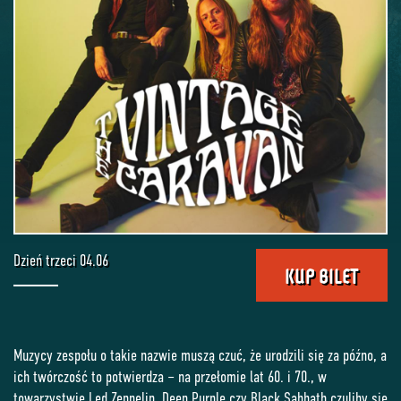
Dzień trzeci 04.06
KUP BILET
Muzycy zespołu o takie nazwie muszą czuć, że urodzili się za późno, a
ich twórczość to potwierdza – na przełomie lat 60. i 70., w
towarzystwie Led Zeppelin, Deep Purple czy Black Sabbath czuliby się